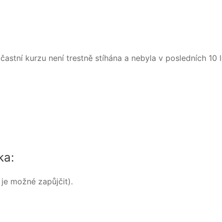
častní kurzu není trestně stíhána a nebyla v posledních 10
ka:
 je možné zapůjčit).