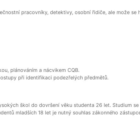
nostní pracovníky, detektivy, osobní řidiče, ale može se ho 
kou, plánováním a nácvikem CQB.
ostupy při identifikaci podezřelých předmětů.
vysokých škol do dovršení věku studenta 26 let. Studium s
udentů mladších 18 let je nutný souhlas zákonného zástupc