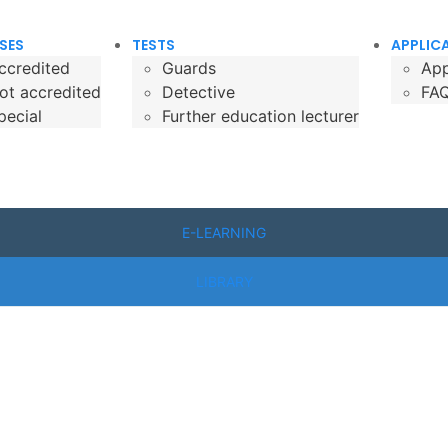
SES
TESTS
APPLIC
ccredited
Guards
App
ot accredited
Detective
FA
pecial
Further education lecturer
E-LEARNING
LIBRARY