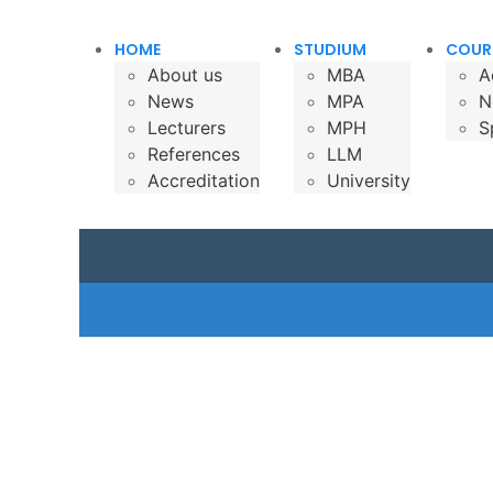
HOME
STUDIUM
COUR
About us
MBA
A
News
MPA
N
Lecturers
MPH
S
References
LLM
Accreditation
University