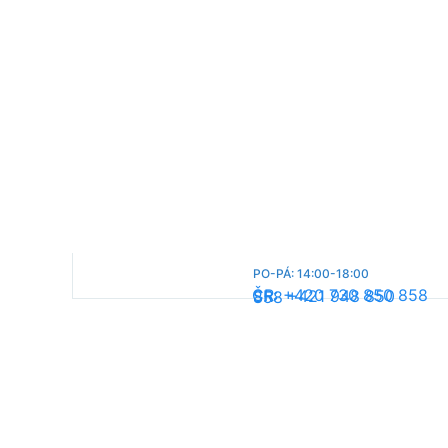
PO-PÁ: 14:00-18:00
ČR: +420 730 850 858
SR: +421 948 850 858