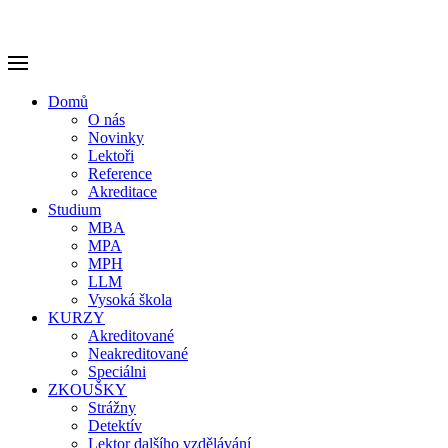
Domů
O nás
Novinky
Lektoři
Reference
Akreditace
Studium
MBA
MPA
MPH
LLM
Vysoká škola
KURZY
Akreditované
Neakreditované
Speciálni
ZKOUŠKY
Strážny
Detektív
Lektor dalšího vzdělávání