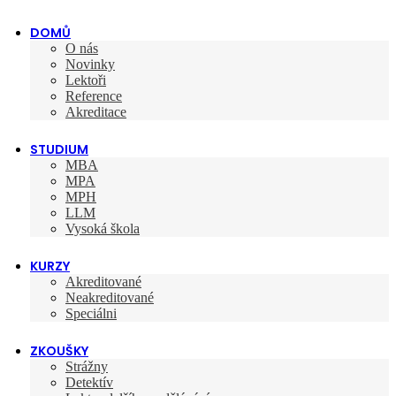
DOMŮ
O nás
Novinky
Lektoři
Reference
Akreditace
STUDIUM
MBA
MPA
MPH
LLM
Vysoká škola
KURZY
Akreditované
Neakreditované
Speciálni
ZKOUŠKY
Strážny
Detektív