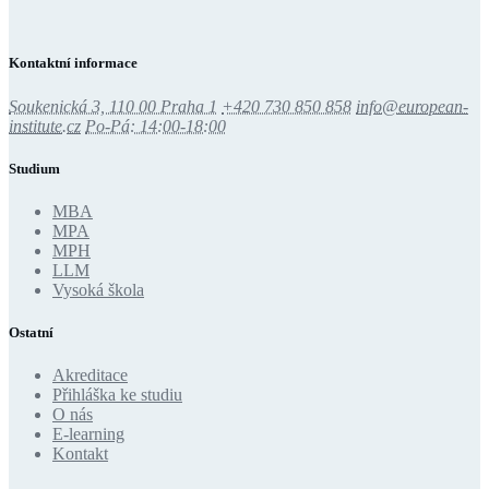
Kontaktní informace
Soukenická 3, 110 00 Praha 1
+420 730 850 858
info@european-
institute.cz
Po-Pá: 14:00-18:00
Studium
MBA
MPA
MPH
LLM
Vysoká škola
Ostatní
Akreditace
Přihláška ke studiu
O nás
E-learning
Kontakt