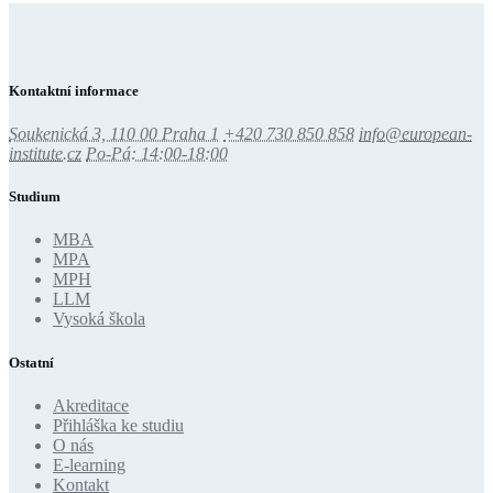
Kontaktní informace
Soukenická 3, 110 00 Praha 1
+420 730 850 858
info@european-
institute.cz
Po-Pá: 14:00-18:00
Studium
MBA
MPA
MPH
LLM
Vysoká škola
Ostatní
Akreditace
Přihláška ke studiu
O nás
E-learning
Kontakt