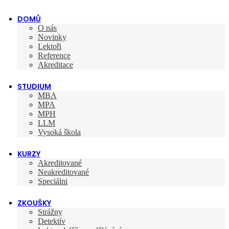
DOMŮ
O nás
Novinky
Lektoři
Reference
Akreditace
STUDIUM
MBA
MPA
MPH
LLM
Vysoká škola
KURZY
Akreditované
Neakreditované
Speciálni
ZKOUŠKY
Strážny
Detektív