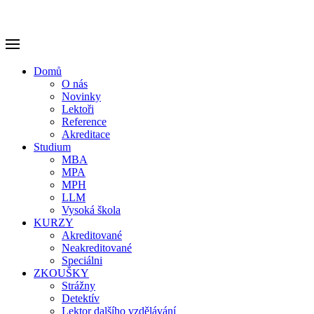
Domů
O nás
Novinky
Lektoři
Reference
Akreditace
Studium
MBA
MPA
MPH
LLM
Vysoká škola
KURZY
Akreditované
Neakreditované
Speciálni
ZKOUŠKY
Strážny
Detektív
Lektor dalšího vzdělávání