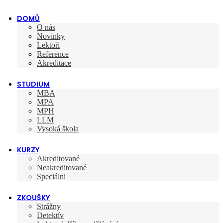
DOMŮ
O nás
Novinky
Lektoři
Reference
Akreditace
STUDIUM
MBA
MPA
MPH
LLM
Vysoká škola
KURZY
Akreditované
Neakreditované
Speciálni
ZKOUŠKY
Strážny
Detektív