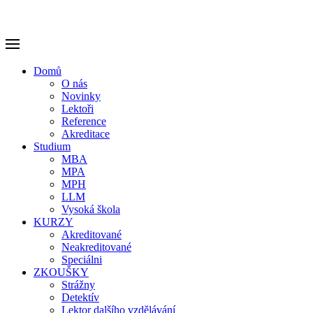
Domů
O nás
Novinky
Lektoři
Reference
Akreditace
Studium
MBA
MPA
MPH
LLM
Vysoká škola
KURZY
Akreditované
Neakreditované
Speciálni
ZKOUŠKY
Strážny
Detektív
Lektor dalšího vzdělávání