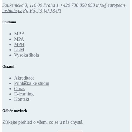
Soukenická 3, 110 00 Praha 1
+420 730 850 858
info@european-
institute.cz
Po-Pá: 14:00-18:00
Studium
MBA
MPA
MPH
LLM
Vysoká škola
Ostatní
Akreditace
Přihláška ke studiu
O nás
E-learning
Kontakt
Odběr novinek
Získejte přehled o všem, co se u nás chystá.