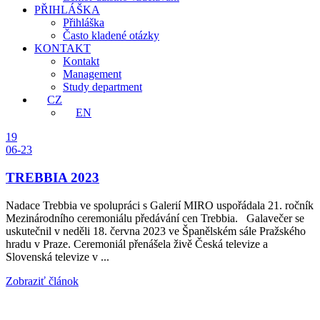
PŘIHLÁŠKA
Přihláška
Často kladené otázky
KONTAKT
Kontakt
Management
Study department
CZ
EN
19
06-23
TREBBIA 2023
Nadace Trebbia ve spolupráci s Galerií MIRO uspořádala 21. ročník
Mezinárodního ceremoniálu předávání cen Trebbia. Galavečer se
uskutečnil v neděli 18. června 2023 ve Španělském sále Pražského
hradu v Praze. Ceremoniál přenášela živě Česká televize a
Slovenská televize v ...
Zobraziť článok