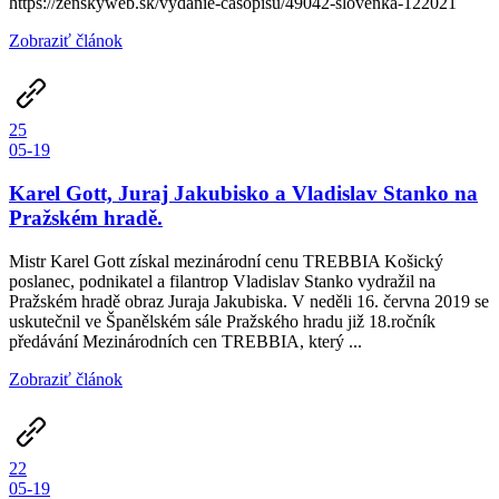
https://zenskyweb.sk/vydanie-casopisu/49042-slovenka-122021
Zobraziť článok
25
05-19
Karel Gott, Juraj Jakubisko a Vladislav Stanko na
Pražském hradě.
Mistr Karel Gott získal mezinárodní cenu TREBBIA Košický
poslanec, podnikatel a filantrop Vladislav Stanko vydražil na
Pražském hradě obraz Juraja Jakubiska. V neděli 16. června 2019 se
uskutečnil ve Španělském sále Pražského hradu již 18.ročník
předávání Mezinárodních cen TREBBIA, který ...
Zobraziť článok
22
05-19