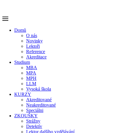
Domů
O nás
Novinky
Lektoři
Reference
Akreditace
Studium
MBA
MPA
MPH
LLM
Vysoká škola
KURZY
Akreditované
Neakreditované
Speciálni
ZKOUŠKY
Strážny
Detektív
Lektor dalšího vzdělávání