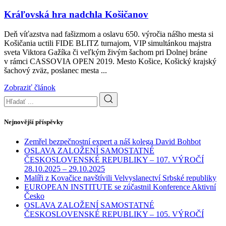
Kráľovská hra nadchla Košičanov
Deň víťazstva nad fašizmom a oslavu 650. výročia nášho mesta si
Košičania uctili FIDE BLITZ turnajom, VIP simultánkou majstra
sveta Viktora Gažíka či veľkým živým šachom pri Dolnej bráne
v rámci CASSOVIA OPEN 2019. Mesto Košice, Košický krajský
šachový zväz, poslanec mesta ...
Zobraziť článok
Nejnovější příspěvky
Zemřel bezpečnostní expert a náš kolega David Bohbot
OSLAVA ZALOŽENÍ SAMOSTATNÉ
ČESKOSLOVENSKÉ REPUBLIKY – 107. VÝROČÍ
28.10.2025 – 29.10.2025
Malíři z Kovačice navštívili Velvyslanectví Srbské republiky
EUROPEAN INSTITUTE se zúčastnil Konference Aktivní
Česko
OSLAVA ZALOŽENÍ SAMOSTATNÉ
ČESKOSLOVENSKÉ REPUBLIKY – 105. VÝROČÍ