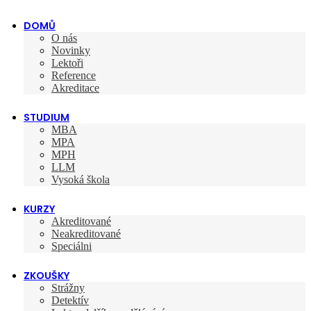
DOMŮ
O nás
Novinky
Lektoři
Reference
Akreditace
STUDIUM
MBA
MPA
MPH
LLM
Vysoká škola
KURZY
Akreditované
Neakreditované
Speciálni
ZKOUŠKY
Strážny
Detektív