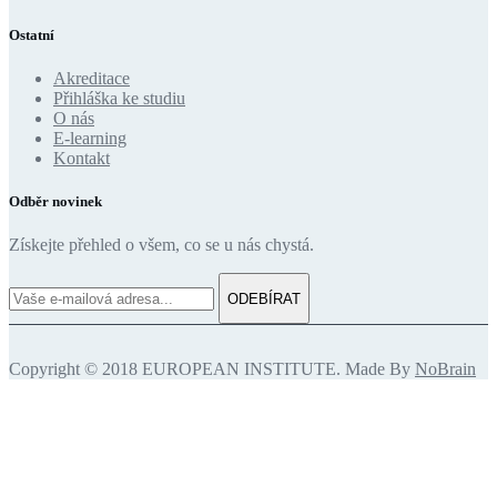
Ostatní
Akreditace
Přihláška ke studiu
O nás
E-learning
Kontakt
Odběr novinek
Získejte přehled o všem, co se u nás chystá.
ODEBÍRAT
Copyright © 2018 EUROPEAN INSTITUTE. Made By
NoBrain