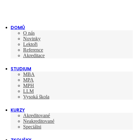
DOMŮ
O nás
Novinky
Lektoři
Reference
Akreditace
STUDIUM
MBA
MPA
MPH
LLM
Vysoká škola
KURZY
Akreditované
Neakreditované
Speciálni