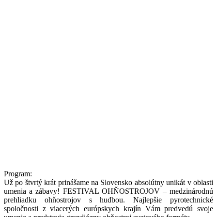
Program:
Už po štvrtý krát prinášame na Slovensko absolútny unikát v oblasti
umenia a zábavy! FESTIVAL OHŇOSTROJOV – medzinárodnú
prehliadku ohňostrojov s hudbou. Najlepšie pyrotechnické
spoločnosti z viacerých európskych krajín Vám predvedú svoje