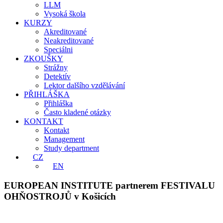
LLM
Vysoká škola
KURZY
Akreditované
Neakreditované
Speciálni
ZKOUŠKY
Strážny
Detektív
Lektor dalšího vzdělávání
PŘIHLÁŠKA
Přihláška
Často kladené otázky
KONTAKT
Kontakt
Management
Study department
CZ
EN
EUROPEAN INSTITUTE partnerem FESTIVALU
OHŇOSTROJŮ v Košicích