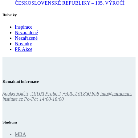
ČESKOSLOVENSKÉ REPUBLIKY – 105. VÝROČÍ
Rubriky
Inspirace
Nezaradené
Nezařazené
Novinky
PR Akce
Kontaktní informace
Soukenická 3, 110 00 Praha 1
+420 730 850 858
info@european-
institute.cz
Po-Pá: 14:00-18:00
Studium
MBA