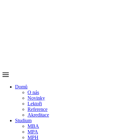
Domů
O nás
Novinky
Lektoři
Reference
Akreditace
Studium
MBA
MPA
MPH