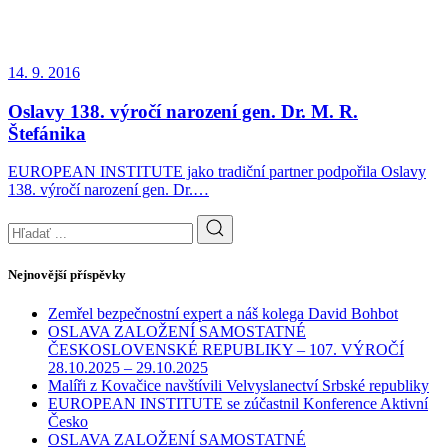
14. 9. 2016
Oslavy 138. výročí narození gen. Dr. M. R.
Štefánika
EUROPEAN INSTITUTE jako tradiční partner podpořila Oslavy
138. výročí narození gen. Dr.…
Nejnovější příspěvky
Zemřel bezpečnostní expert a náš kolega David Bohbot
OSLAVA ZALOŽENÍ SAMOSTATNÉ
ČESKOSLOVENSKÉ REPUBLIKY – 107. VÝROČÍ
28.10.2025 – 29.10.2025
Malíři z Kovačice navštívili Velvyslanectví Srbské republiky
EUROPEAN INSTITUTE se zúčastnil Konference Aktivní
Česko
OSLAVA ZALOŽENÍ SAMOSTATNÉ