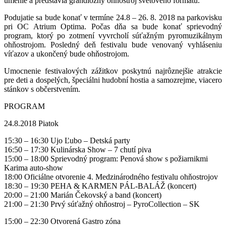
umenie a predstavia grandiózny ohňostroj svetového formátu.
Podujatie sa bude konať v termíne 24.8 – 26. 8. 2018 na parkovisku
pri OC Atrium Optima. Počas dňa sa bude konať sprievodný
program, ktorý po zotmení vyvrcholí súťažným pyromuzikálnym
ohňostrojom. Posledný deň festivalu bude venovaný vyhláseniu
víťazov a ukončený bude ohňostrojom.
Umocnenie festivalových zážitkov poskytnú najrôznejšie atrakcie
pre deti a dospelých, špeciálni hudobní hostia a samozrejme, viacero
stánkov s občerstvením.
PROGRAM
24.8.2018 Piatok
15:30 – 16:30 Ujo Ľubo – Detská party
16:50 – 17:30 Kulinárska Show – 7 chutí piva
15:00 – 18:00 Sprievodný program: Penová show s požiarnikmi
Karima auto-show
18:00 Oficiálne otvorenie 4. Medzinárodného festivalu ohňostrojov
18:30 – 19:30 PEHA & KARMEN PÁL-BALÁŽ (koncert)
20:00 – 21:00 Marián Čekovský a band (koncert)
21:00 – 21:30 Prvý súťažný ohňostroj – PyroCollection – SK
15:00 – 22:30 Otvorená Gastro zóna