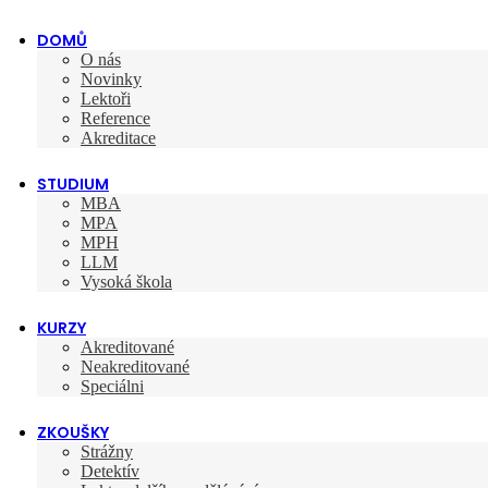
DOMŮ
O nás
Novinky
Lektoři
Reference
Akreditace
STUDIUM
MBA
MPA
MPH
LLM
Vysoká škola
KURZY
Akreditované
Neakreditované
Speciálni
ZKOUŠKY
Strážny
Detektív