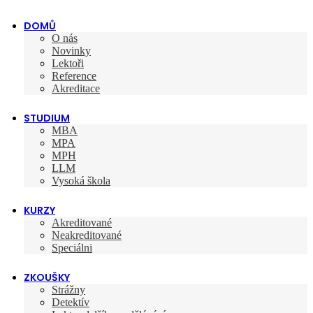
DOMŮ
O nás
Novinky
Lektoři
Reference
Akreditace
STUDIUM
MBA
MPA
MPH
LLM
Vysoká škola
KURZY
Akreditované
Neakreditované
Speciálni
ZKOUŠKY
Strážny
Detektív