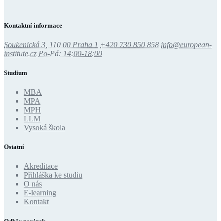
Kontaktní informace
Soukenická 3, 110 00 Praha 1
+420 730 850 858
info@european-
institute.cz
Po-Pá: 14:00-18:00
Studium
MBA
MPA
MPH
LLM
Vysoká škola
Ostatní
Akreditace
Přihláška ke studiu
O nás
E-learning
Kontakt