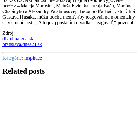
Sarvašová. Aktuálnosť hre dodávajú najmä osobné výpovede
hercov – Mateja Marušina, Matúša Kvietika, Juraja Baču, Mariána
Chalányho a Alexandry Palatínusovej. Tie sa podľa Baču, ktorý hrá
Gustáva Husáka, môžu trochu meniť, aby reagovali na momentálny
stav spoločnosti. „A to je aj poslaním divadla – reagovať,“ povedal.
Zdroj:
divadloarena.sk
bratislava.dnes24.sk
Kategórie:
Inspirace
Related posts