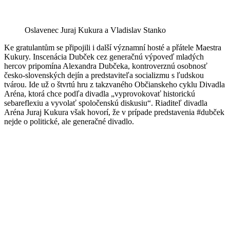
Oslavenec Juraj Kukura a Vladislav Stanko
Ke gratulantům se připojili i další významní hosté a přátele Maestra
Kukury. Inscenácia Dubček cez generačnú výpoveď mladých
hercov pripomína Alexandra Dubčeka, kontroverznú osobnosť
česko-slovenských dejín a predstaviteľa socializmu s ľudskou
tvárou. Ide už o štvrtú hru z takzvaného Občianskeho cyklu Divadla
Aréna, ktorá chce podľa divadla „vyprovokovať historickú
sebareflexiu a vyvolať spoločenskú diskusiu“. Riaditeľ divadla
Aréna Juraj Kukura však hovorí, že v prípade predstavenia #dubček
nejde o politické, ale generačné divadlo.