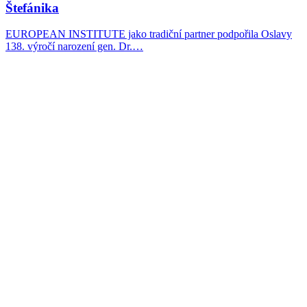
Štefánika
EUROPEAN INSTITUTE jako tradiční partner podpořila Oslavy
138. výročí narození gen. Dr.…