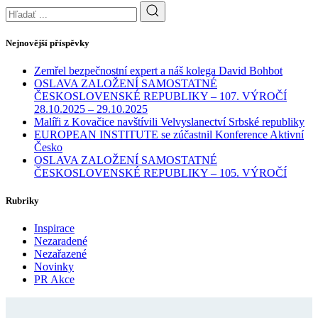
Nejnovější příspěvky
Zemřel bezpečnostní expert a náš kolega David Bohbot
OSLAVA ZALOŽENÍ SAMOSTATNÉ
ČESKOSLOVENSKÉ REPUBLIKY – 107. VÝROČÍ
28.10.2025 – 29.10.2025
Malíři z Kovačice navštívili Velvyslanectví Srbské republiky
EUROPEAN INSTITUTE se zúčastnil Konference Aktivní
Česko
OSLAVA ZALOŽENÍ SAMOSTATNÉ
ČESKOSLOVENSKÉ REPUBLIKY – 105. VÝROČÍ
Rubriky
Inspirace
Nezaradené
Nezařazené
Novinky
PR Akce