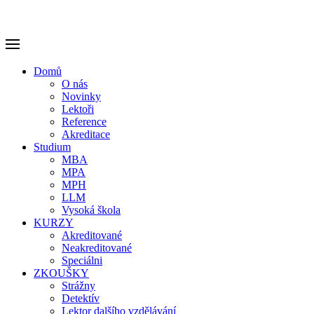
Domů
O nás
Novinky
Lektoři
Reference
Akreditace
Studium
MBA
MPA
MPH
LLM
Vysoká škola
KURZY
Akreditované
Neakreditované
Speciálni
ZKOUŠKY
Strážny
Detektív
Lektor dalšího vzdělávání