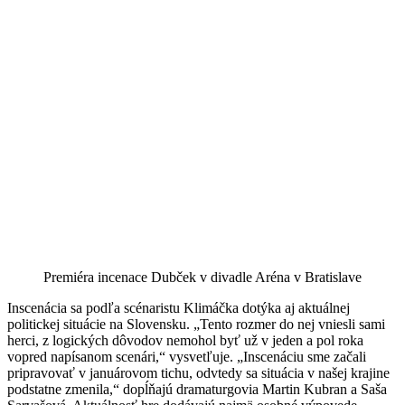
Premiéra incenace Dubček v divadle Aréna v Bratislave
Inscenácia sa podľa scénaristu Klimáčka dotýka aj aktuálnej
politickej situácie na Slovensku. „Tento rozmer do nej vniesli sami
herci, z logických dôvodov nemohol byť už v jeden a pol roka
vopred napísanom scenári,“ vysvetľuje. „Inscenáciu sme začali
pripravovať v januárovom tichu, odvtedy sa situácia v našej krajine
podstatne zmenila,“ dopĺňajú dramaturgovia Martin Kubran a Saša